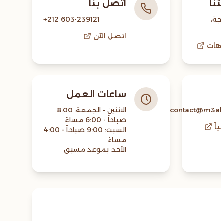
نا
اتصل بنا
9، طنجة،
+212 603-239121
اتصل الآن
هات
ساعات العمل
contact@m3a
الاثنين - الجمعة: 8:00
اً
السبت: 9:00 صباحاً - 4:00
الأحد: بموعد مسبق