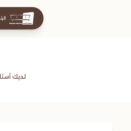
الر
لديك أسئل