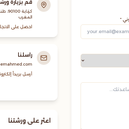
قم بزيارة ورشت
كزناية 0100
المغرب
وني *
احصل على الاتجا
راسلنا
lemahmed.com
أرسل بريداً إلكتروني
اعثر على ورشتنا